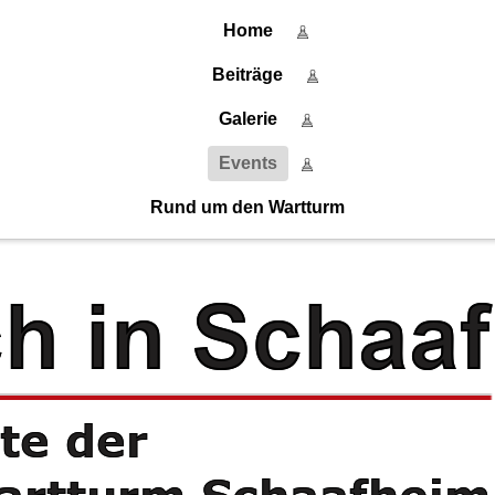
Home
Home
Beiträge
Beiträge
Galerie
Events
Galerie
Rund um den Wartturm
Events
Rund um den Wartturm