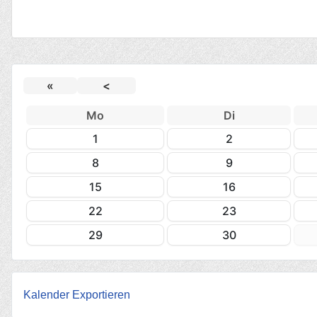
«
<
Mo
Di
1
2
8
9
15
16
22
23
29
30
Kalender Exportieren